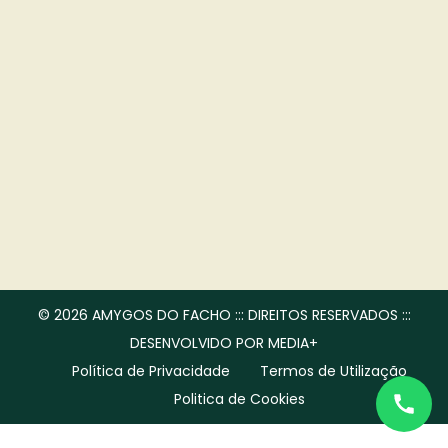
a
n
t
t
i
o
n
© 2026 AMYGOS DO FACHO ::: DIREITOS RESERVADOS :::
DESENVOLVIDO POR MEDIA+
Política de Privacidade
Termos de Utilização
Politica de Cookies