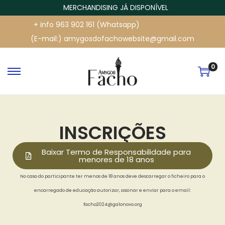
MERCHANDISING JÁ DISPONÍVEL
+ info 963 902 161 (Whatsapp)
(E-mail:) amygosdofachowebsite@gmail.com
0
INSCRIÇÕES
Baixar Termo de Responsabilidade para
menores de 18 anos
No caso do participante ter menos de 18 anos deve descarregar o ficheiro para o
encarregado de educação autorizar, assinar e enviar para o email:
facho2024@galonovo.org