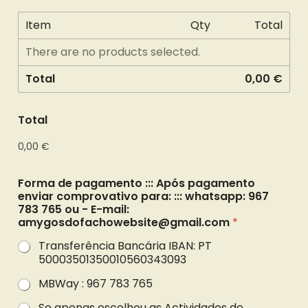
Item
Qty
Total
There are no products selected.
Total
0,00 €
Total
0,00 €
Forma de pagamento ::: Após pagamento
enviar comprovativo para: ::: whatsapp: 967
783 765 ou - E-mail:
amygosdofachowebsite@gmail.com
*
Transferência Bancária IBAN: PT
50003501350010560343093
MBWay : 967 783 765
Se apenas escolheu as Actividades de