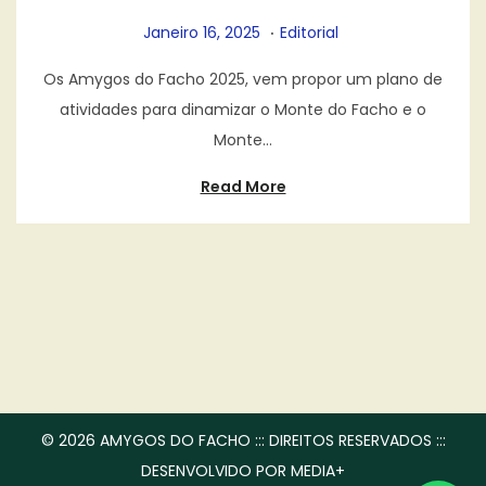
.
P
F
P
Janeiro 16, 2025
Editorial
o
e
o
Os Amygos do Facho 2025, vem propor um plano de
s
v
s
atividades para dinamizar o Monte do Facho e o
t
e
t
Monte…
e
r
e
d
e
d
Read More
o
i
i
n
r
n
o
6
,
2
0
2
© 2026 AMYGOS DO FACHO ::: DIREITOS RESERVADOS :::
5
DESENVOLVIDO POR MEDIA+