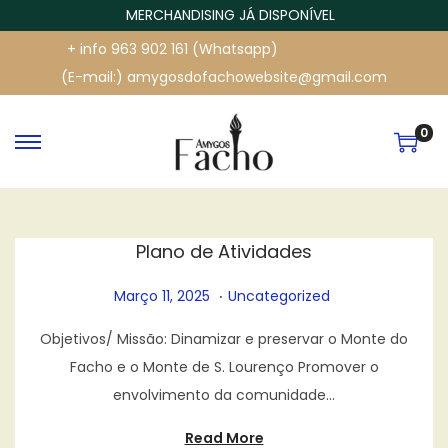
MERCHANDISING JÁ DISPONÍVEL
+ info 963 902 161 (Whatsapp)
(E-mail:) amygosdofachowebsite@gmail.com
0
S
S
k
k
i
i
p
p
Plano de Atividades
t
t
.
o
o
P
M
P
Março 11, 2025
Uncategorized
n
c
o
a
o
Objetivos/ Missão: Dinamizar e preservar o Monte do
a
o
s
r
s
Facho e o Monte de S. Lourenço Promover o
v
n
t
ç
t
envolvimento da comunidade…
i
t
e
o
e
g
e
d
1
d
Read More