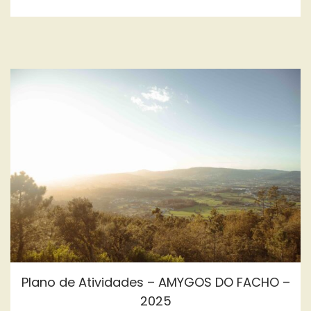
a
n
o
1
i
t
t
n
,
n
i
2
o
0
n
2
5
Plano de Atividades – AMYGOS DO FACHO –
2025