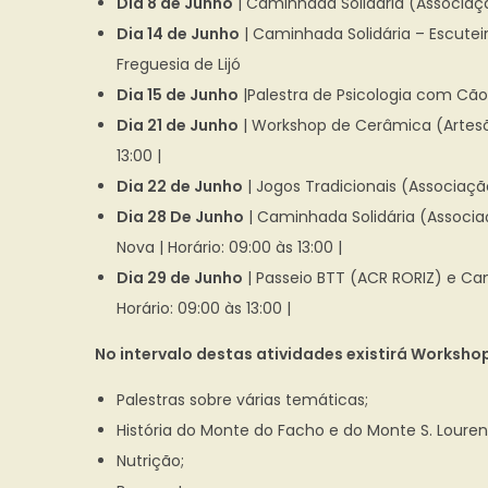
Dia 8 de Junho
| Caminhada Solidária (Associação
Dia 14 de Junho
| Caminhada Solidária – Escuteir
Freguesia de Lijó
Dia 15 de Junho
|Palestra de Psicologia com Cãom
Dia 21 de Junho
| Workshop de Cerâmica (Artesõe
13:00 |
Dia 22 de Junho
| Jogos Tradicionais (Associação
Dia 28 De Junho
| Caminhada Solidária (Associaç
Nova | Horário: 09:00 às 13:00 |
Dia 29 de Junho
| Passeio BTT (ACR RORIZ) e Cam
Horário: 09:00 às 13:00 |
No intervalo destas atividades existirá Worksho
Palestras sobre várias temáticas;
História do Monte do Facho e do Monte S. Louren
Nutrição;