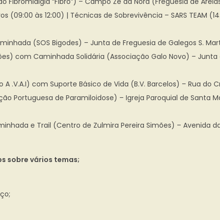
 Fibromialgia “Fibro”) – Campo Zé da Nora (Freguesia de Areias S
os (09:00 às 12:00) | Técnicas de Sobrevivência – SARS TEAM (14:
inhada (SOS Bigodes) – Junta de Freguesia de Galegos S. Martinh
s) com Caminhada Solidária (Associação Galo Novo) – Junta de 
 A .V.A.I) com Suporte Básico de Vida (B.V. Barcelos) – Rua do Cr
ão Portuguesa de Paramiloidose) – Igreja Paroquial de Santa Mar
inhada e Trail (Centro de Zulmira Pereira Simões) – Avenida da I
ps sobre vários temas;
ço;