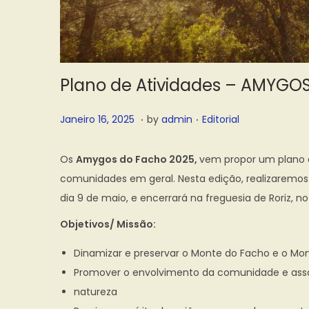
Plano de Atividades – AMYGO
.
.
P
F
P
Janeiro 16, 2025
by
admin
Editorial
o
e
o
s
v
s
Os
Amygos do Facho 2025,
vem propor um plano d
t
e
t
comunidades em geral. Nesta edição, realizaremos 
e
r
e
dia 9 de maio, e encerrará na freguesia de Roriz, no
d
e
d
Objetivos/ Missão:
o
i
i
n
Dinamizar e preservar o Monte do Facho e o Mon
r
n
Promover o envolvimento da comunidade e asso
o
natureza
6