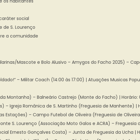
e os habitantes
caráter social
e de S. Lourenço
ntre a comunidade
ilarinas/Mascote e Bolo Alusivo – Amygos do Facho 2025) – Capela
do!” – Militar Coach (14:00 às 17:00) | Atuações Musicas Popul
 Montanha) – Balneário Castrejo (Monte do Facho) | Horário: 09
) – Igreja Românica de S. Martinho (Freguesia de Manhente) | Hor
s Estações) – Campo Futebol de Oliveira (Freguesia de Oliveira) |
te S. Lourenço (Associação Moto Galos e ACRA) – Freguesia de Ol
ial Ernesto Gonçalves Costa) – Junta de Freguesia da Ucha | Hor