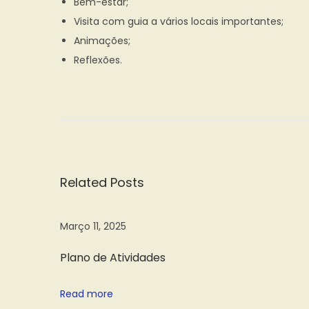
Bem-estar;
Visita com guia a vários locais importantes;
Animações;
Reflexões.
N
N
P
e
l
a
x
a
t
n
v
p
o
Related Posts
o
d
e
s
e
t
A
Março 11, 2025
g
:
t
Plano de Atividades
i
a
v
Read more
i