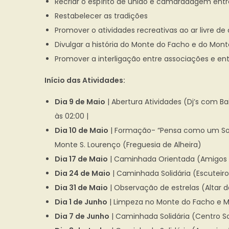
Recriar o espírito de união e camaradagem entr
,
Restabelecer as tradições
2
Promover o atividades recreativas ao ar livre de 
0
Divulgar a história do Monte do Facho e do Mont
2
Promover a interligação entre associações e e
5
Início das Atividades:
Dia 9 de Maio
| Abertura Atividades (Dj’s com Ba
às 02:00 |
Dia 10 de Maio
| Formação- “Pensa como um Solda
Monte S. Lourenço (Freguesia de Alheira)
Dia 17 de Maio
| Caminhada Orientada (Amigos da
Dia 24 de Maio
| Caminhada Solidária (Escuteiros
Dia 31 de Maio
| Observação de estrelas (Altar da
Dia 1 de Junho
| Limpeza no Monte do Facho e Mon
Dia 7 de Junho
| Caminhada Solidária (Centro Soc