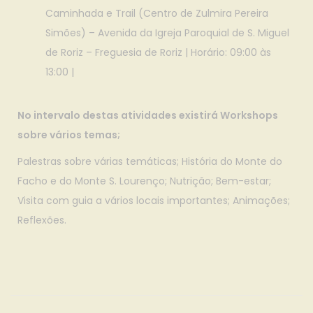
Caminhada e Trail (Centro de Zulmira Pereira
Simões) – Avenida da Igreja Paroquial de S. Miguel
de Roriz – Freguesia de Roriz | Horário: 09:00 às
13:00 |
No intervalo destas atividades existirá Workshops
sobre vários temas;
Palestras sobre várias temáticas; História do Monte do
Facho e do Monte S. Lourenço; Nutrição; Bem-estar;
Visita com guia a vários locais importantes; Animações;
Reflexões.
P
l
a
n